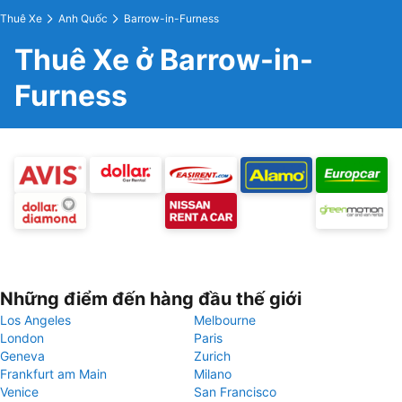
Thuê Xe
Anh Quốc
Barrow-in-Furness
Thuê Xe ở Barrow-in-
Furness
Những điểm đến hàng đầu thế giới
Los Angeles
Melbourne
London
Paris
Geneva
Zurich
Frankfurt am Main
Milano
Venice
San Francisco