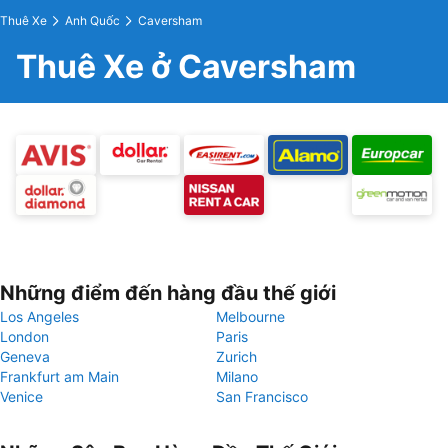
Thuê Xe
Anh Quốc
Caversham
Thuê Xe ở Caversham
Những điểm đến hàng đầu thế giới
Los Angeles
Melbourne
London
Paris
Geneva
Zurich
Frankfurt am Main
Milano
Venice
San Francisco