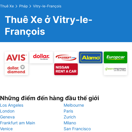
Thuê Xe
Pháp
Vitry-le-François
Thuê Xe ở Vitry-le-
François
Những điểm đến hàng đầu thế giới
Los Angeles
Melbourne
London
Paris
Geneva
Zurich
Frankfurt am Main
Milano
Venice
San Francisco