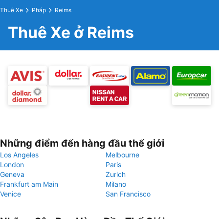
Thuê Xe
Pháp
Reims
Thuê Xe ở Reims
Những điểm đến hàng đầu thế giới
Los Angeles
Melbourne
London
Paris
Geneva
Zurich
Frankfurt am Main
Milano
Venice
San Francisco