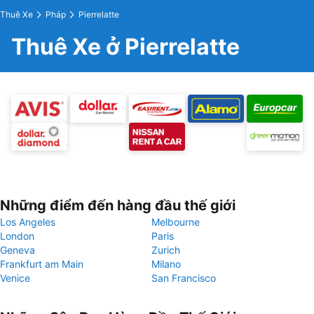
Thuê Xe
Pháp
Pierrelatte
Thuê Xe ở Pierrelatte
Những điểm đến hàng đầu thế giới
Los Angeles
Melbourne
London
Paris
Geneva
Zurich
Frankfurt am Main
Milano
Venice
San Francisco