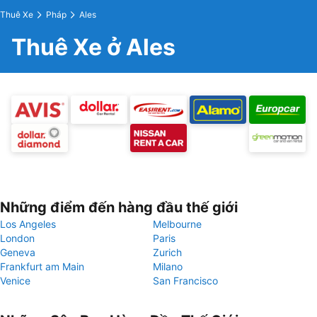
Thuê Xe
Pháp
Ales
Thuê Xe ở Ales
Những điểm đến hàng đầu thế giới
Los Angeles
Melbourne
London
Paris
Geneva
Zurich
Frankfurt am Main
Milano
Venice
San Francisco