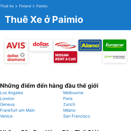
Thuê Xe
Finland
Paimio
Thuê Xe ở Paimio
Những điểm đến hàng đầu thế giới
Los Angeles
Melbourne
London
Paris
Geneva
Zurich
Frankfurt am Main
Milano
Venice
San Francisco