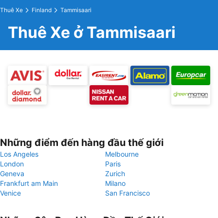
Thuê Xe
Finland
Tammisaari
Thuê Xe ở Tammisaari
Những điểm đến hàng đầu thế giới
Los Angeles
Melbourne
London
Paris
Geneva
Zurich
Frankfurt am Main
Milano
Venice
San Francisco