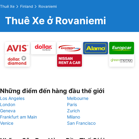
Thuê Xe
Finland
Rovaniemi
Thuê Xe ở Rovaniemi
Những điểm đến hàng đầu thế giới
Los Angeles
Melbourne
London
Paris
Geneva
Zurich
Frankfurt am Main
Milano
Venice
San Francisco