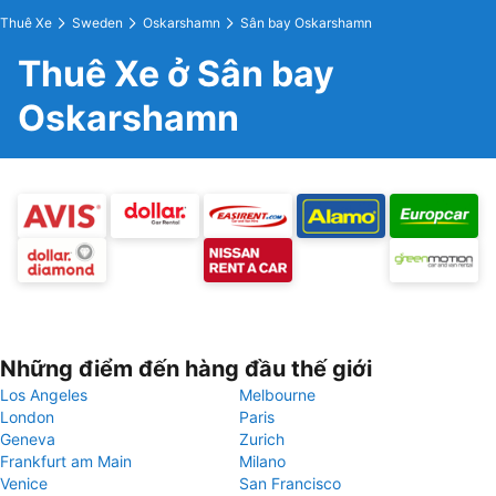
Thuê Xe
Sweden
Oskarshamn
Sân bay Oskarshamn
Thuê Xe ở Sân bay
Oskarshamn
Những điểm đến hàng đầu thế giới
Los Angeles
Melbourne
London
Paris
Geneva
Zurich
Frankfurt am Main
Milano
Venice
San Francisco