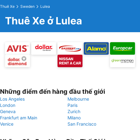
Thuê Xe
Sweden
Lulea
Thuê Xe ở Lulea
Những điểm đến hàng đầu thế giới
Los Angeles
Melbourne
London
Paris
Geneva
Zurich
Frankfurt am Main
Milano
Venice
San Francisco