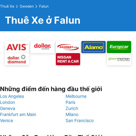
Thuê Xe
Sweden
Falun
Thuê Xe ở Falun
Những điểm đến hàng đầu thế giới
Los Angeles
Melbourne
London
Paris
Geneva
Zurich
Frankfurt am Main
Milano
Venice
San Francisco