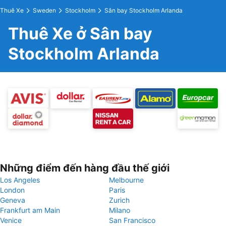
Thuê Xe
Sweden
Stockholm
Sân bay Stockholm Arlanda
Thuê Xe ở Sân bay
Stockholm Arlanda
Những điểm đến hàng đầu thế giới
Los Angeles
Melbourne
London
Paris
Geneva
Zurich
Frankfurt am Main
Milano
Venice
San Francisco