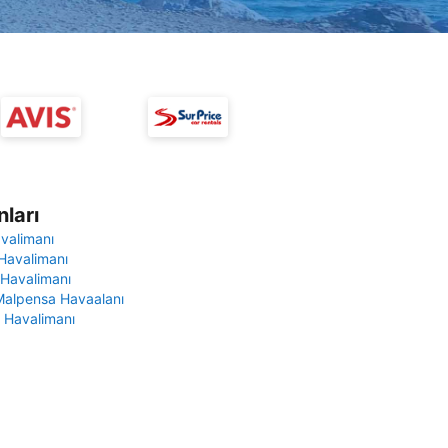
ları
avalimanı
Havalimanı
 Havalimanı
Malpensa Havaalanı
 Havalimanı