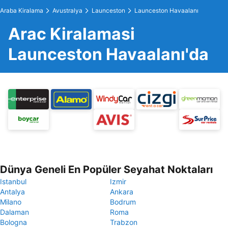
Araba Kiralama
Avustralya
Launceston
Launceston Havaalanı
Arac Kiralamasi
Launceston Havaalanı'da
Dünya Geneli En Popüler Seyahat Noktaları
Istanbul
Izmir
Antalya
Ankara
Milano
Bodrum
Dalaman
Roma
Bologna
Trabzon