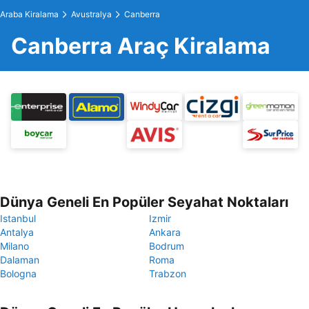
Araba Kiralama
Avustralya
Canberra
Canberra Araç Kiralama
Dünya Geneli En Popüler Seyahat Noktaları
Istanbul
Izmir
Antalya
Ankara
Milano
Bodrum
Dalaman
Roma
Bologna
Trabzon