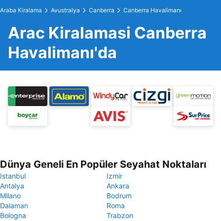
Araba Kiralama
Avustralya
Canberra
Canberra Havalimanı
Arac Kiralamasi Canberra
Havalimanı'da
Dünya Geneli En Popüler Seyahat Noktaları
Istanbul
Izmir
Antalya
Ankara
Milano
Bodrum
Dalaman
Roma
Bologna
Trabzon