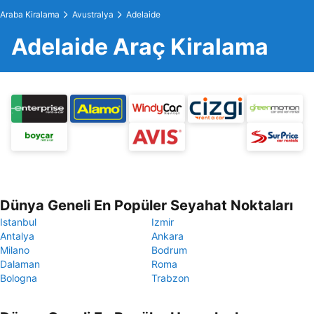
Araba Kiralama
Avustralya
Adelaide
Adelaide Araç Kiralama
Dünya Geneli En Popüler Seyahat Noktaları
Istanbul
Izmir
Antalya
Ankara
Milano
Bodrum
Dalaman
Roma
Bologna
Trabzon