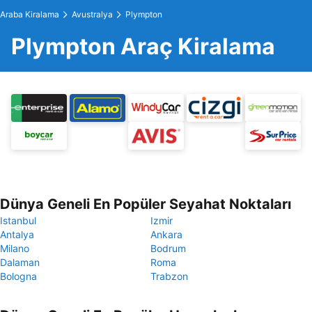
Araba Kiralama
Avustralya
Plympton
Plympton Araç Kiralama
Dünya Geneli En Popüler Seyahat Noktaları
Istanbul
Izmir
Antalya
Ankara
Milano
Bodrum
Dalaman
Roma
Bologna
Trabzon