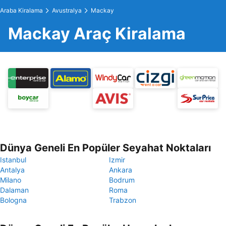
Araba Kiralama
Avustralya
Mackay
Mackay Araç Kiralama
Dünya Geneli En Popüler Seyahat Noktaları
Istanbul
Izmir
Antalya
Ankara
Milano
Bodrum
Dalaman
Roma
Bologna
Trabzon