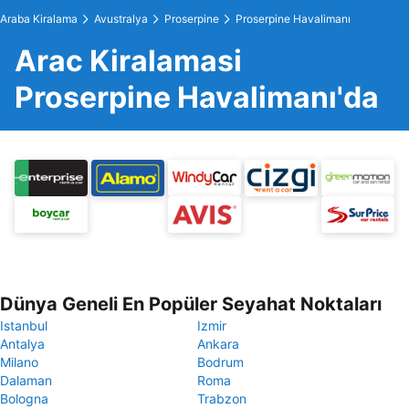
Araba Kiralama
Avustralya
Proserpine
Proserpine Havalimanı
Arac Kiralamasi
Proserpine Havalimanı'da
Dünya Geneli En Popüler Seyahat Noktaları
Istanbul
Izmir
Antalya
Ankara
Milano
Bodrum
Dalaman
Roma
Bologna
Trabzon