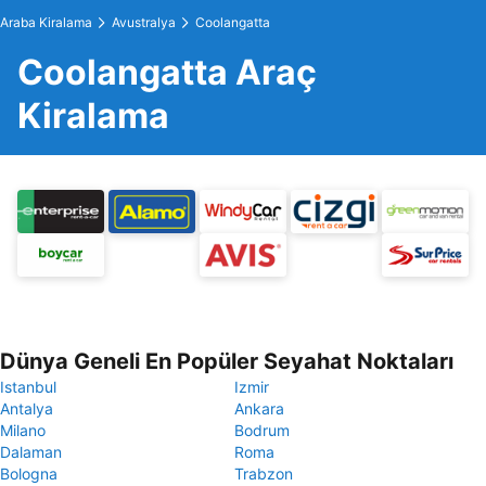
Araba Kiralama
Avustralya
Coolangatta
Coolangatta Araç
Kiralama
Dünya Geneli En Popüler Seyahat Noktaları
Istanbul
Izmir
Antalya
Ankara
Milano
Bodrum
Dalaman
Roma
Bologna
Trabzon