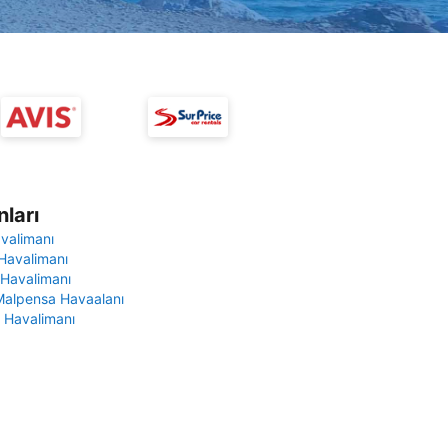
ları
avalimanı
Havalimanı
 Havalimanı
Malpensa Havaalanı
 Havalimanı