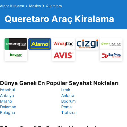
Araba Kiralama
Mexico
Queretaro
Queretaro Araç Kiralama
Dünya Geneli En Popüler Seyahat Noktaları
Istanbul
Izmir
Antalya
Ankara
Milano
Bodrum
Dalaman
Roma
Bologna
Trabzon