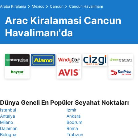
Araba Kiralama
Mexico
Cancun
Cancun Havalimanı
Arac Kiralamasi Cancun
Havalimanı'da
Dünya Geneli En Popüler Seyahat Noktaları
Istanbul
Izmir
Antalya
Ankara
Milano
Bodrum
Dalaman
Roma
Bologna
Trabzon