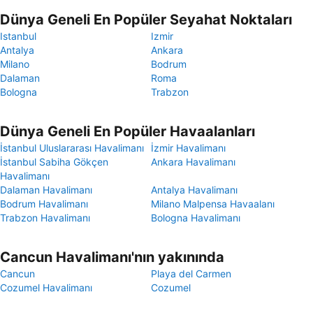
Dünya Geneli En Popüler Seyahat Noktaları
Istanbul
Izmir
Antalya
Ankara
Milano
Bodrum
Dalaman
Roma
Bologna
Trabzon
Dünya Geneli En Popüler Havaalanları
İstanbul Uluslararası Havalimanı
İzmir Havalimanı
İstanbul Sabiha Gökçen
Ankara Havalimanı
Havalimanı
Dalaman Havalimanı
Antalya Havalimanı
Bodrum Havalimanı
Milano Malpensa Havaalanı
Trabzon Havalimanı
Bologna Havalimanı
Cancun Havalimanı'nın yakınında
Cancun
Playa del Carmen
Cozumel Havalimanı
Cozumel