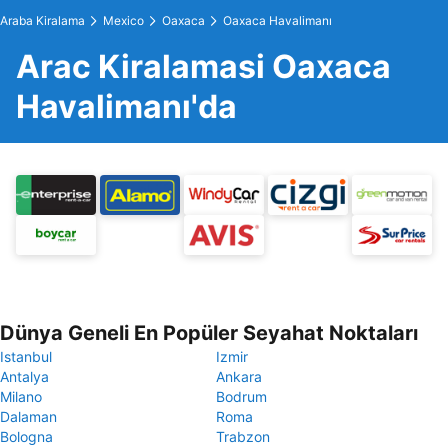
Araba Kiralama
Mexico
Oaxaca
Oaxaca Havalimanı
Arac Kiralamasi Oaxaca
Havalimanı'da
Dünya Geneli En Popüler Seyahat Noktaları
Istanbul
Izmir
Antalya
Ankara
Milano
Bodrum
Dalaman
Roma
Bologna
Trabzon