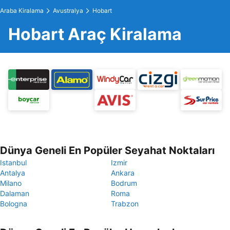
Araba Kiralama
Avustralya
Hobart
Hobart Araç Kiralama
Dünya Geneli En Popüler Seyahat Noktaları
Istanbul
Izmir
Antalya
Ankara
Milano
Bodrum
Dalaman
Roma
Bologna
Trabzon