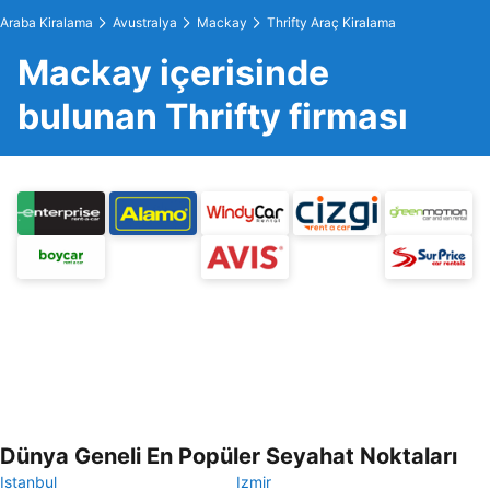
Araba Kiralama
Avustralya
Mackay
Thrifty Araç Kiralama
Mackay içerisinde
bulunan Thrifty firması
Dünya Geneli En Popüler Seyahat Noktaları
Istanbul
Izmir