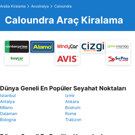
Araba Kiralama
Avustralya
Caloundra
Caloundra Araç Kiralama
Dünya Geneli En Popüler Seyahat Noktaları
Istanbul
Izmir
Antalya
Ankara
Milano
Bodrum
Dalaman
Roma
Bologna
Trabzon