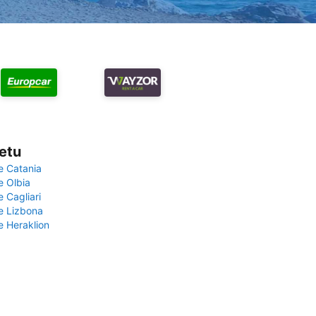
vetu
e Catania
e Olbia
e Cagliari
če Lizbona
e Heraklion