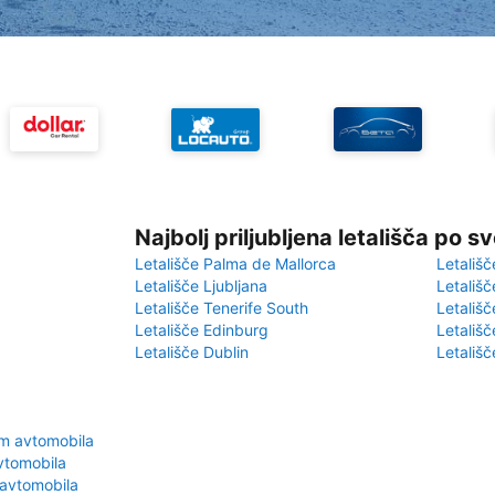
Najbolj priljubljena letališča po s
Letališče Palma de Mallorca
Letališč
Letališče Ljubljana
Letališč
Letališče Tenerife South
Letališč
Letališče Edinburg
Letališ
Letališče Dublin
Letališč
em avtomobila
vtomobila
 avtomobila