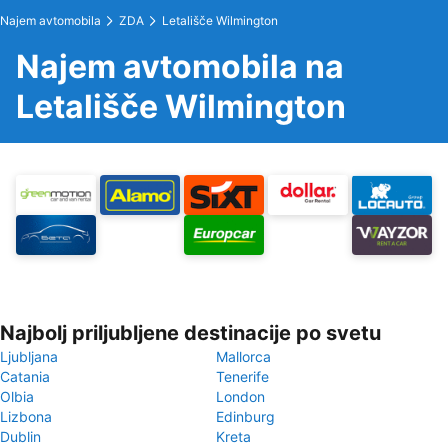
Najem avtomobila
ZDA
Letališče Wilmington
Najem avtomobila na
Letališče Wilmington
Najbolj priljubljene destinacije po svetu
Ljubljana
Mallorca
Catania
Tenerife
Olbia
London
Lizbona
Edinburg
Dublin
Kreta