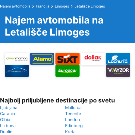
Najem avtomobila
Francija
Limoges
Letališče Limoges
Najem avtomobila na
Letališče Limoges
Najbolj priljubljene destinacije po svetu
Ljubljana
Mallorca
Catania
Tenerife
Olbia
London
Lizbona
Edinburg
Dublin
Kreta