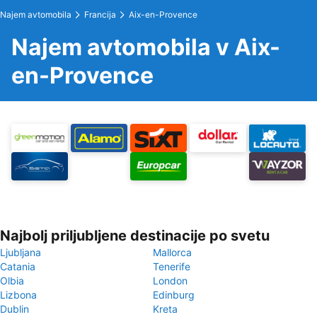
Najem avtomobila
Francija
Aix-en-Provence
Najem avtomobila v Aix-
en-Provence
Najbolj priljubljene destinacije po svetu
Ljubljana
Mallorca
Catania
Tenerife
Olbia
London
Lizbona
Edinburg
Dublin
Kreta