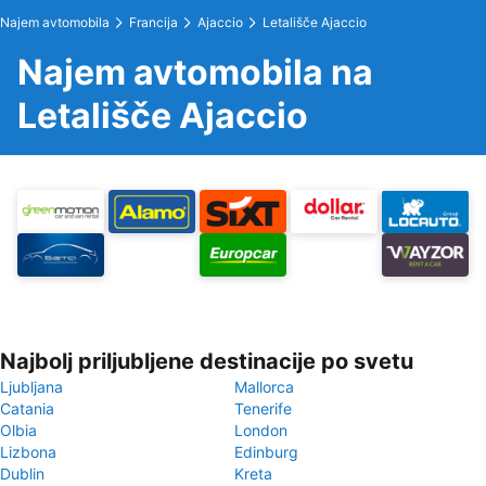
Najem avtomobila
Francija
Ajaccio
Letališče Ajaccio
Najem avtomobila na
Letališče Ajaccio
Najbolj priljubljene destinacije po svetu
Ljubljana
Mallorca
Catania
Tenerife
Olbia
London
Lizbona
Edinburg
Dublin
Kreta