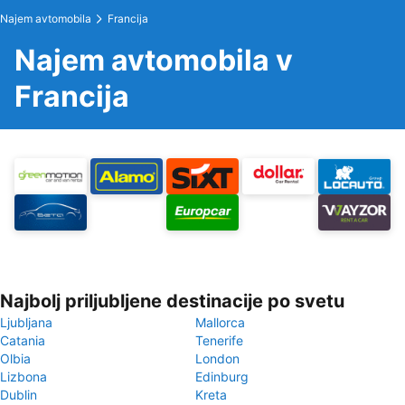
Najem avtomobila
Francija
Najem avtomobila v
Francija
Najbolj priljubljene destinacije po svetu
Ljubljana
Mallorca
Catania
Tenerife
Olbia
London
Lizbona
Edinburg
Dublin
Kreta