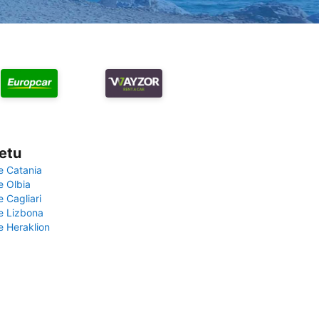
vetu
e Catania
e Olbia
e Cagliari
če Lizbona
e Heraklion