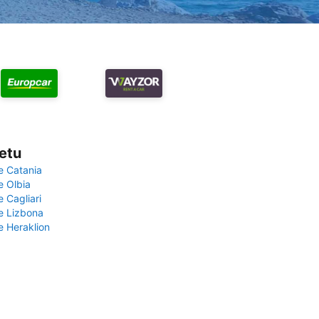
vetu
e Catania
e Olbia
e Cagliari
če Lizbona
e Heraklion