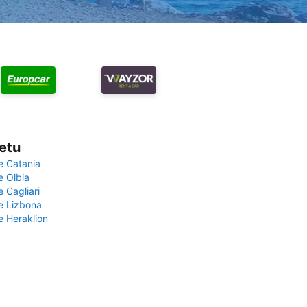
vetu
e Catania
e Olbia
e Cagliari
če Lizbona
e Heraklion