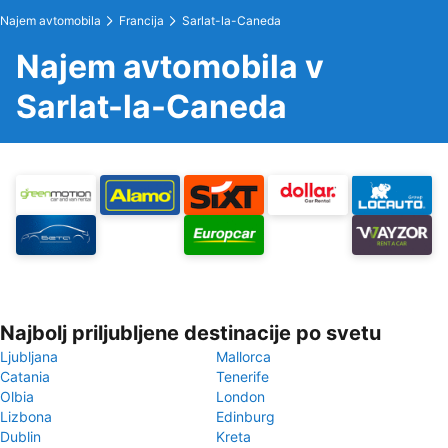
Najem avtomobila
Francija
Sarlat-la-Caneda
Najem avtomobila v
Sarlat-la-Caneda
Najbolj priljubljene destinacije po svetu
Ljubljana
Mallorca
Catania
Tenerife
Olbia
London
Lizbona
Edinburg
Dublin
Kreta