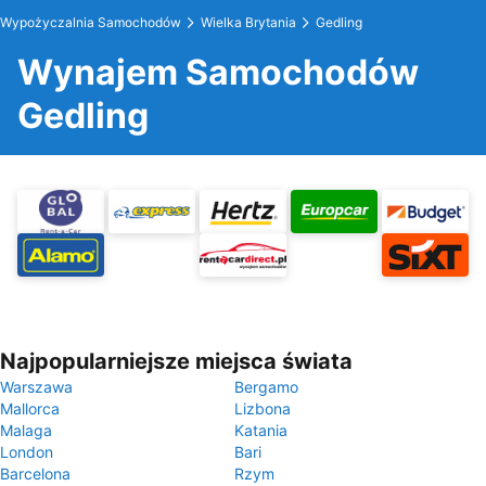
Wypożyczalnia Samochodów
Wielka Brytania
Gedling
Wynajem Samochodów
Gedling
Najpopularniejsze miejsca świata
Warszawa
Bergamo
Mallorca
Lizbona
Malaga
Katania
London
Bari
Barcelona
Rzym