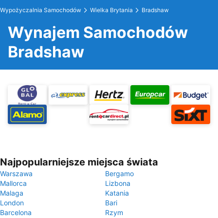
Wypożyczalnia Samochodów
Wielka Brytania
Bradshaw
Wynajem Samochodów
Bradshaw
Najpopularniejsze miejsca świata
Warszawa
Bergamo
Mallorca
Lizbona
Malaga
Katania
London
Bari
Barcelona
Rzym