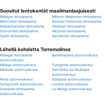
Suositut lentokentät maailmanlaajuisesti
Málagan lentoasema
Milanon Malpensan lentoasema
Münchenin lentoasema
Rooman Fiumicinon lentoasema
Kööpenhaminan lentoasema
Helsingin lentoasema
Dubrovnikin lentoasema
Alicanten lentoasema
Splitin lentoasema
Barcelonan lentoasema
Lähellä kohdetta Torremolinos
Málagan lentoasema
Benalmadena autonvuokraus
autonvuokraus
Málaga autonvuokraus
Fuengirola autonvuokraus
Marbella autonvuokraus
San Pedro de Alcántara
autonvuokraus
Nerja autonvuokraus
Estepona autonvuokraus
Sotogrande autonvuokraus
Lucena autonvuokraus
Granadan lentoasema
La Manga autonvuokraus
autonvuokraus