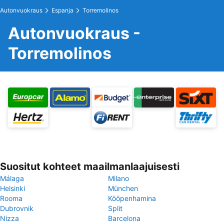
Autonvuokraus
Espanja
Torremolinos
Autonvuokraus -
Torremolinos
Suositut kohteet maailmanlaajuisesti
Málaga
Milano
Helsinki
München
Rooma
Kööpenhamina
Dubrovnik
Split
Nizza
Barcelona