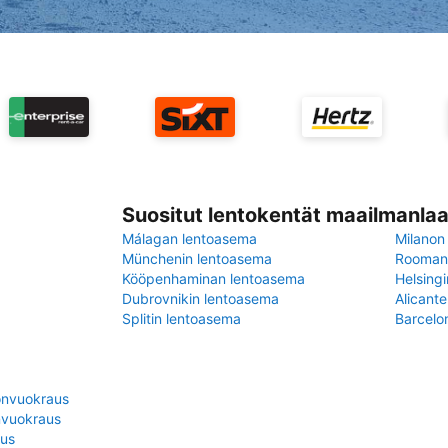
Suositut lentokentät maailmanlaa
Málagan lentoasema
Milanon
Münchenin lentoasema
Rooman 
Kööpenhaminan lentoasema
Helsing
Dubrovnikin lentoasema
Alicant
Splitin lentoasema
Barcelo
onvuokraus
nvuokraus
us