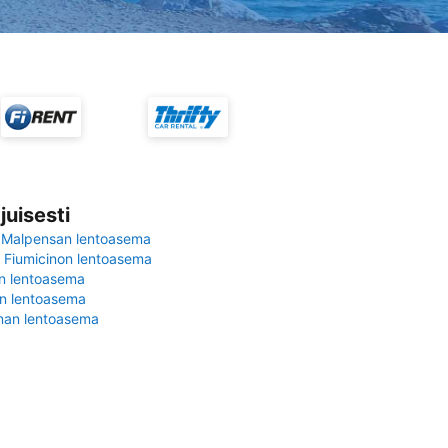
juisesti
 Malpensan lentoasema
Fiumicinon lentoasema
in lentoasema
en lentoasema
nan lentoasema