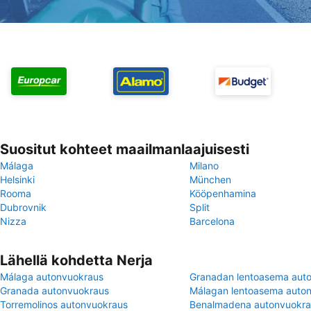
Suositut kohteet maailmanlaajuisesti
Málaga
Milano
Helsinki
München
Rooma
Kööpenhamina
Dubrovnik
Split
Nizza
Barcelona
Lähellä kohdetta Nerja
Málaga autonvuokraus
Granadan lentoasema aut
Granada autonvuokraus
Málagan lentoasema auto
Torremolinos autonvuokraus
Benalmadena autonvuokra