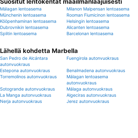
Suositut lentokentät maailmanlaajuisesti
Málagan lentoasema
Milanon Malpensan lentoasema
Münchenin lentoasema
Rooman Fiumicinon lentoasema
Kööpenhaminan lentoasema
Helsingin lentoasema
Dubrovnikin lentoasema
Alicanten lentoasema
Splitin lentoasema
Barcelonan lentoasema
Lähellä kohdetta Marbella
San Pedro de Alcántara
Fuengirola autonvuokraus
autonvuokraus
Estepona autonvuokraus
Benalmadena autonvuokraus
Torremolinos autonvuokraus
Málagan lentoasema
autonvuokraus
Sotogrande autonvuokraus
Málaga autonvuokraus
La Manga autonvuokraus
Algeciras autonvuokraus
Nerja autonvuokraus
Jerez autonvuokraus