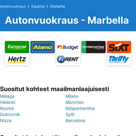
Autonvuokraus
Espanja
Marbella
Autonvuokraus - Marbella
Suositut kohteet maailmanlaajuisesti
Málaga
Milano
Helsinki
München
Rooma
Kööpenhamina
Dubrovnik
Split
Nizza
Barcelona