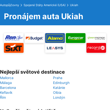
Autopůjčovny
Spojené Státy Americké (USA)
Ukiah
Pronájem auta Ukiah
Nejlepší světové destinace
Mallorca
Praha
Málaga
Edinburgh
Barcelona
Katánie
Keflavík
Olbia
Řím
Londýn