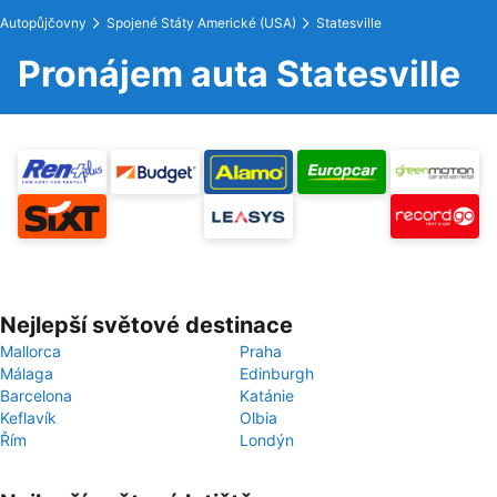
Autopůjčovny
Spojené Státy Americké (USA)
Statesville
Pronájem auta Statesville
Nejlepší světové destinace
Mallorca
Praha
Málaga
Edinburgh
Barcelona
Katánie
Keflavík
Olbia
Řím
Londýn