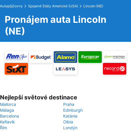
Autopůjčovny
Spojené Státy Americké (USA)
Lincoln (NE)
Pronájem auta Lincoln
(NE)
Nejlepší světové destinace
Mallorca
Praha
Málaga
Edinburgh
Barcelona
Katánie
Keflavík
Olbia
Řím
Londýn