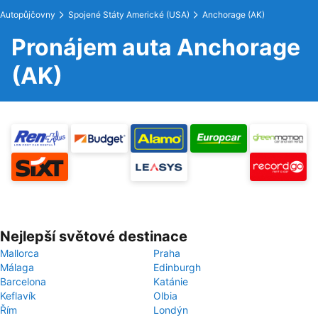
Autopůjčovny
Spojené Státy Americké (USA)
Anchorage (AK)
Pronájem auta Anchorage
(AK)
Nejlepší světové destinace
Mallorca
Praha
Málaga
Edinburgh
Barcelona
Katánie
Keflavík
Olbia
Řím
Londýn